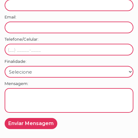
Portaria remota garantindo segurança
Email:
Salão de jogos e festas para seu lazer
Distâncias dos Principais Pontos Turísticos e
Telefone/Celular:
Comércios:
Praia Brava: 200 metros
Finalidade:
Beto Carrero World: 35 km
Parque Unipraias: 10 km
Mensagem:
Centro de Itajaí: 8 km
Shopping Brava Mall: 2 km
Condições de Pagamento:
Valor de Venda: R$ 2.499.990,00