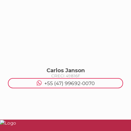
Carlos Janson
CRECI
49816F
Balneário Camboriú
+55 (47) 99692-0070
APARTAMENTO NO MONTEVIDEO NA QUADR
MAR EM BALNEÁRIO CAMBORIÚ
1
1
1
50
.00
m²
R$
750.000