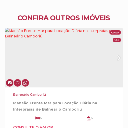
Valor de Locação: R$ 12.500,00 mil/mês
com as taxas
CONFIRA OUTROS IMÓVEIS
✨ Agende uma visita e realize seu sonho! ✨
Entre em contato conosco pelo telefone:
(47)99620-8433
Confira mais opções em nosso site:
reggioriecoutoimoveis.com.br/
Acompanhe e siga nossas redes sociais:
www.instagram.com/reggioriecoutoimoveis/