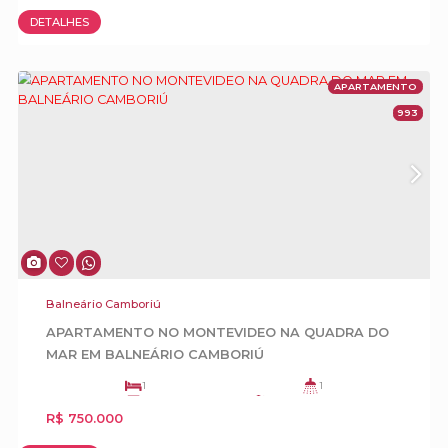
Balneário Camboriú
Mansão Frente Mar para Locação Diária na
Interpraias de Balneário Camboriú
5
6
3
5
CONSULTE O VALOR
4
DETALHES
APA