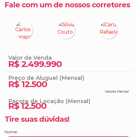
Fale com um de nossos corretores
Sala de estar e jantar integradas,
proporcionando um ambiente amplo e
convidativo
Ambientes climatizados para seu conforto em
todas as estações
Churrasqueira a carvão para momentos
Valor de Venda
R$
inesquecíveis com amigos e família
2.499.990
Totalmente mobiliado, pronto para morar
Preço de Aluguel (Mensal)
R$
12.500
02 vagas de garagem privativas
Valores Mensal
O Empreendimento Oferece:
Pacote de Locação (Mensal)
R$
12.500
Academia moderna e bem equipada
Tire suas dúvidas!
Piscina rooftop com vista espetacular
Nome:
Espaço kids para a diversão das crianças