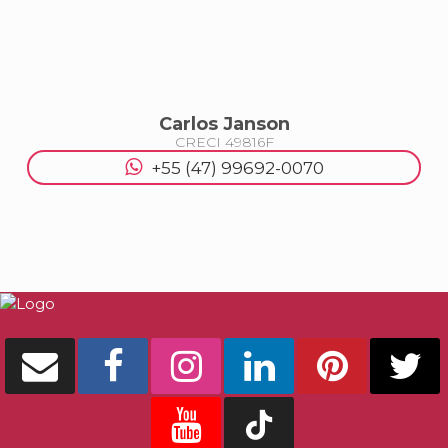
Balneário Camboriú
Carlos Janson
CRECI
49816F
APARTAMENTO NO MONTEVIDEO NA QUADR
+55 (47) 99692-0070
MAR EM BALNEÁRIO CAMBORIÚ
1
1
1
50
.00
m²
R$
750.000
DETALHES