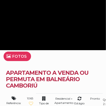
FOTOS
APARTAMENTO A VENDA OU
PERMUTA EM BALNEÁRIO
CAMBORIÚ
1065
Residencial
»
Pronto
Q
Apartamento
Referência:
Tipo de
Estágio
2