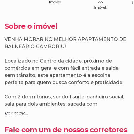
Imóvel:
do
1
Imóvel:
Sobre o imóvel
VENHA MORAR NO MELHOR APARTAMENTO DE
BALNEÁRIO CAMBORIÚ!
Localizado no Centro da cidade, próximo de
comércios em geral e com fácil entrada e saída
sem trânsito, este apartamento é a escolha
perfeita para quem busca conforto e praticidade.
Com 2 dormitórios, sendo 1 suíte, banheiro social,
sala para dois ambientes, sacada com
churrasqueira à carvão, cozinha, living privativo,
Ver mais...
área de serviço e 1 vaga privativa, este espaço
possui tudo o que você precisa para viver bem.
Fale com um de nossos corretores