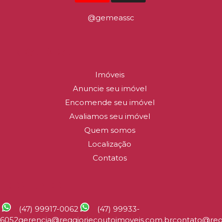
@gemeassc
LINKS DO SITE
Imóveis
Anuncie seu imóvel
Encomende seu imóvel
Avaliamos seu imóvel
Quem somos
Localização
Contatos
CONTATO
(47) 99917-0062
(47) 99933-
6052
gerencia@reggioriecoutoimoveis.com.br
contato@reg