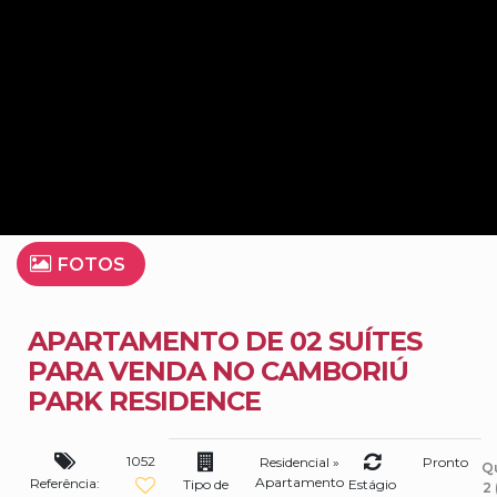
FOTOS
APARTAMENTO DE 02 SUÍTES
PARA VENDA NO CAMBORIÚ
PARK RESIDENCE
1052
Residencial
»
Pronto
Q
Apartamento
Referência:
Tipo de
Estágio
2