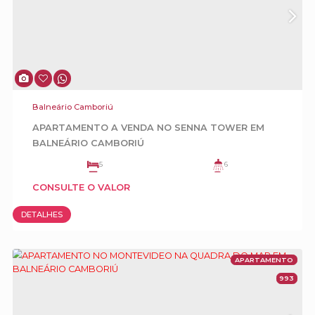
Balneário Camboriú
Mansão Frente Mar para Locação Diária na
Interpraias de Balneário Camboriú
5
6
3
5