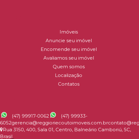
LINKS DO SITE
Imóveis
Anuncie seu imóvel
Encomende seu imóvel
Avaliamos seu imóvel
Quem somos
Localização
Contatos
CONTATO
(47) 99917-0062
(47) 99933-
6052
gerencia@reggioriecoutoimoveis.com.br
contato@reg
Rua 3150
,
400
,
Sala 01
,
Centro
,
Balneário Camboriú
,
SC
,
Brasil