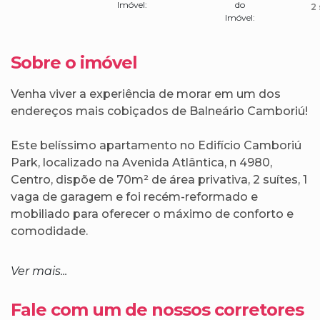
Imóvel:
do
2 
Imóvel:
Sobre o imóvel
Venha viver a experiência de morar em um dos
endereços mais cobiçados de Balneário Camboriú!
Este belíssimo apartamento no Edifício Camboriú
Park, localizado na Avenida Atlântica, n 4980,
Centro, dispõe de 70m² de área privativa, 2 suítes, 1
vaga de garagem e foi recém-reformado e
mobiliado para oferecer o máximo de conforto e
comodidade.
Além da localização privilegiada frente ao mar, o
Ver mais...
imóvel conta com uma vista deslumbrante do
oceano, proporcionando momentos inesquecíveis
Fale com um de nossos corretores
para você e sua família.