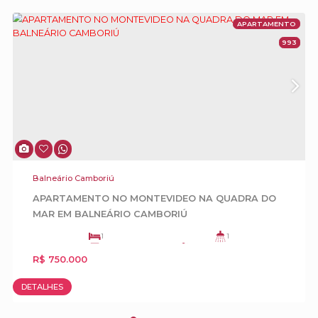
Balneário Camboriú
Mansão Frente Mar para Locação Diária na
Interpraias de Balneário Camboriú
5
6
3
5
CONSULTE O VALOR
4
DETALHES
APA