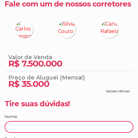
Fale com um de nossos corretores
sauna, playground, brinquedoteca, academia e
bicicletário.
💰 Valores:
•Venda: R$ 7.500.000,00
•Locação: R$ 35.000/mês +txs
Valor de Venda
R$
7.500.000
•Condomínio: R$ 2.010,87/mês
•IPTU: R$ 6.665,64/ano
Preço de Aluguel (Mensal)
•Taxa de lixo: R$ 618,73/ano
R$
35.000
Valores Mensal
📱 (47) 99620-8433
Tire suas dúvidas!
🌐 Confira mais opções em:
reggioriecoutoimoveis.com.br
Nome:
📸 Nos siga no Instagram:
@reggioriecoutoimoveis