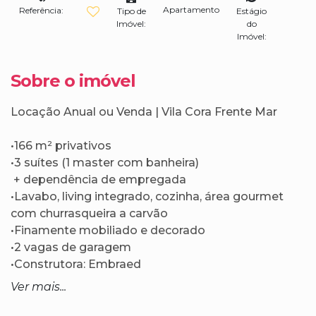
Apartamento
Referência:
Tipo de
Estágio
Imóvel:
do
Imóvel:
Sobre o imóvel
Locação Anual ou Venda | Vila Cora Frente Mar
•166 m² privativos
•3 suítes (1 master com banheira)
+ dependência de empregada
•Lavabo, living integrado, cozinha, área gourmet
com churrasqueira a carvão
•Finamente mobiliado e decorado
•2 vagas de garagem
•Construtora: Embraed
Ver mais...
🏢 Lazer completo: Salão de festas, sala de jogos,
piscina adulto e infantil, espaço gourmet rooftop,