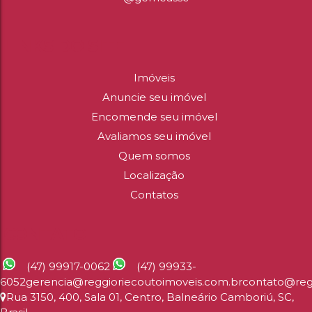
LINKS DO SITE
Imóveis
Anuncie seu imóvel
Encomende seu imóvel
Avaliamos seu imóvel
Quem somos
Localização
Contatos
CONTATO
(47) 99917-0062
(47) 99933-
6052
gerencia@reggioriecoutoimoveis.com.br
contato@reg
Rua 3150
,
400
,
Sala 01
,
Centro
,
Balneário Camboriú
,
SC
,