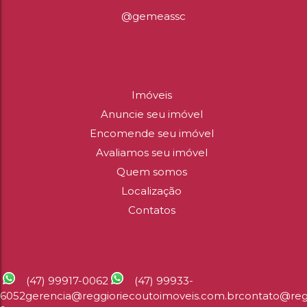
@gemeassc
LINKS DO SITE
Imóveis
Anuncie seu imóvel
Encomende seu imóvel
Avaliamos seu imóvel
Quem somos
Localização
Contatos
CONTATO
(47) 99917-0062
(47) 99933-
6052
gerencia@reggioriecoutoimoveis.com.br
contato@reg