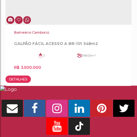
Balneário Camboriú
GALPÃO FÁCIL ACESSO A BR-101 348m2
2
348
.00
m²
R$
3.500.000
DETALHES