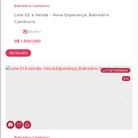
Balneário Camboriú
TERRENO A VENDA NA VILA REAL EM BALNEÁ
CAMBORIÚ
312
.00
m²
R$
1.150.000
DETALHES
LOT