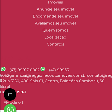
Imóveis
Anuncie seu imóvel
LOT
Encomende seu imóvel
Avaliamos seu imóvel
Quem somos
Localização
Contatos
CONTATO
(47) 99917-0062
(47) 99933-
6052
gerencia@reggioriecoutoimoveis.com.br
contato@reg
Balneário Camboriú
Rua 3150
,
400
,
Sala 01
,
Centro
,
Balneário Camboriú
,
SC
,
Terreno à Venda - Bairro Ariribá, Balneário
Brasil
CRECI: 5199-J
Camboriú
//Modelo 1
325
.00
m²