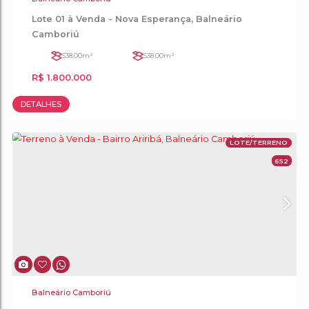
Balneário Camboriú
Lote 02 à Venda - Nova Esperança, Balneário
Camboriú
336
.00
m²
R$
1.300.000
DETALHES
LOT