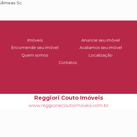
reito e Pós Graduada em Direito Imobiliário, Empreend
em Balneário Camboriú e região com mais de 14 anos de e
rretoras Gêmeas Sc.
LINKS DO SIT
Imóveis
Anunci
Encomende seu imóvel
Avaliam
Quem somos
Loc
Reggiori Couto Imóveis
Contatos
www.reggioriecoutoimoveis.com.br