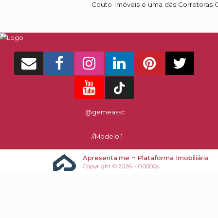
Silvia Couto, Formada em Di
imobiliário de alto padrão 
Couto Imóveis e uma das Co
Apresenta.me ~ Plataforma Imobiliária
Copyright © 2026 ~ 0.0000s
@gemeassc
//Modelo 1