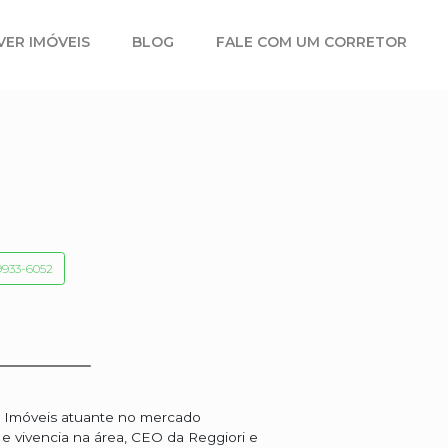
VER IMÓVEIS
BLOG
FALE COM UM CORRETOR
ilvia Couto
CRECI
37798F
+55 (47) 9933-6052