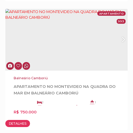
- 02 elevadores sociais
- 01 elevador de serviço
- 01 elevador de segurança
- Guarita de segurança
- Sistema interno de segurança
- Sala administrativa de Condomínios
- Salas para os funcionários
- Apartamento zelador, Hall de serviço e social
independentes
Balneário Camboriú
- Gerador e transformador próprios
Mansão Frente Mar para Locação Diária na
- Filtro purificador de água na entrada da rede
Interpraias de Balneário Camboriú
municipal