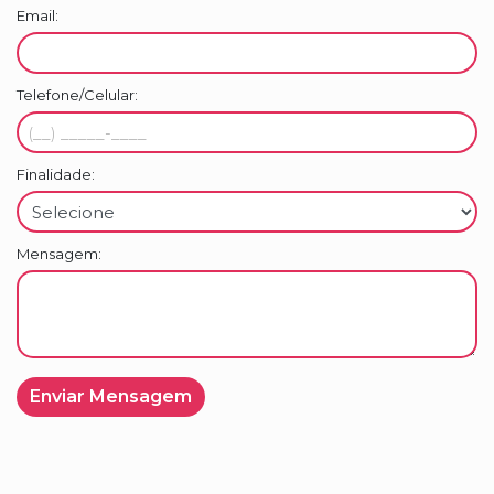
Email:
- Área total de 250,78m²
Telefone/Celular:
Características do Empreendimento:
Finalidade:
Lazer e Convivência:
Mensagem:
- Piscina Adulto e Infantil com Espelho d água
- Salão de Festas com Espaço Gourmet
- Sala de Jogos
- Business Center
- Pub