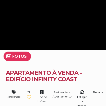
FOTOS
APARTAMENTO À VENDA -
EDIFÍCIO INFINITY COAST
715
Residencial
»
Pronto
Apartamento
Referência:
Tipo de
Estágio
Imóvel:
do
Imóvel: