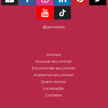
Balneário Camboriú
@gemeassc
APARTAMENTO NO MONTEVIDEO NA QUADR
MAR EM BALNEÁRIO CAMBORIÚ
LINKS DO SITE
1
1
Imóveis
1
50
.00
m²
R$
750.000
Anuncie seu imóvel
Encomende seu imóvel
DETALHES
Avaliamos seu imóvel
Quem somos
Localização
Contatos