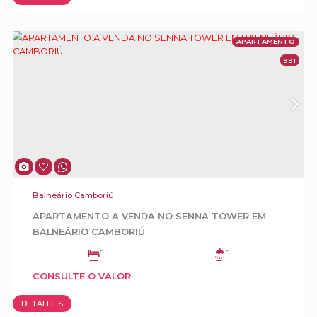
- Saunas Seca e Úmida
- Sala de Massagem
- Sala de Descanso
- Spas Externos
- Quadra Poliesportiva
- Beauty Esthetic
Infraestrutura:
- Automação Residencial Sustentabilidade
- Medidores individuais de gás e água