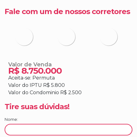
Fale com um de nossos corretores
- Sacada
- Espaço Gourmet com Churrasqueira à Gás
- Acesso Social e de Serviço
- Estilo New Loft
- Janela Infinity
Valor de Venda
R$
8.750.000
- Planta em forma de asa delta
Aceita-se: Permuta
Valor do IPTU
R$
5.800
- 04 vagas de garagem
Valor do Condominio
R$
2.500
- Vista Definitiva para o Mar
Tire suas dúvidas!
- Boa Localização
Nome:
- Alto Padrão
- Área Privativa de 164,95m²