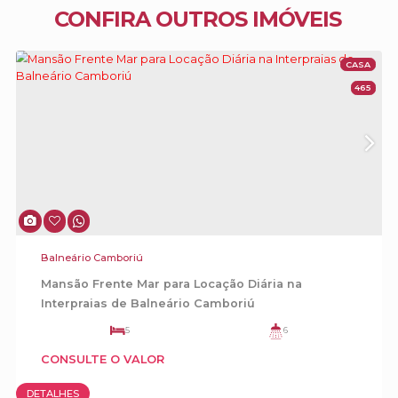
CONFIRA OUTROS IMÓVEIS
- Bar
- Wine Bar
- Playground
- Baby Room
- Cinema
- Muro de Escalada
- Mini golf
- Pomar
- Game Station
- Academia
- Pilates