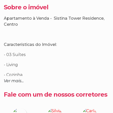
Sobre o imóvel
Apartamento à Venda - Sistina Tower Residence,
Centro
Características do Imóvel:
- 03 Suítes
-
Living
- Cozinha
Ver mais...
- Mobiliado, Decorado e Equipado com Automação
Fale com um de nossos corretores
- Acabamento em gesso
- Janelas com persianas automatizadas