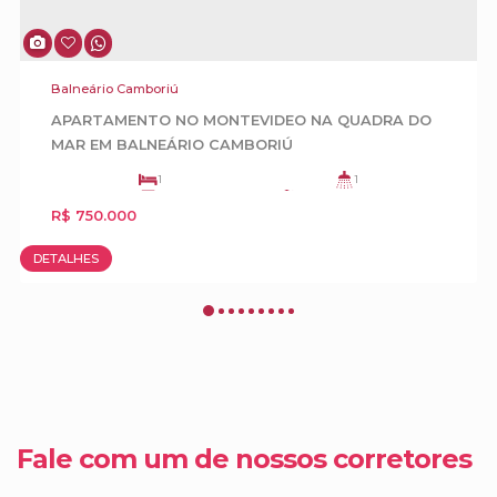
Balneário Camboriú
Mansão Frente Mar para Locação Diária na
Interpraias de Balneário Camboriú
5
6
3
5
CONSULTE O VALOR
4
DETALHES
APA
Fale com um de nossos corretores