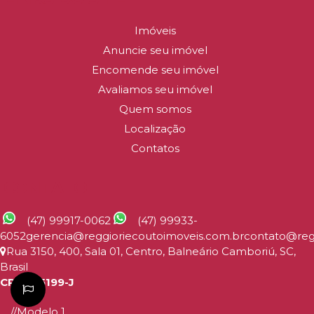
R$
750.000
Imóveis
DETALHES
Anuncie seu imóvel
Encomende seu imóvel
Avaliamos seu imóvel
Quem somos
Localização
Contatos
CONTATO
(47) 99917-0062
(47) 99933-
6052
gerencia@reggioriecoutoimoveis.com.br
contato@reg
Rua 3150
,
400
,
Sala 01
,
Centro
,
Balneário Camboriú
,
SC
,
Brasil
CRECI: 5199-J
//Modelo 1