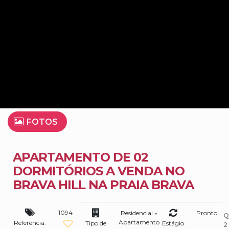
FOTOS
APARTAMENTO DE 02
DORMITÓRIOS A VENDA NO
BRAVA HILL NA PRAIA BRAVA
1094
Residencial
»
Pronto
Q
Apartamento
Referência:
Tipo de
Estágio
2