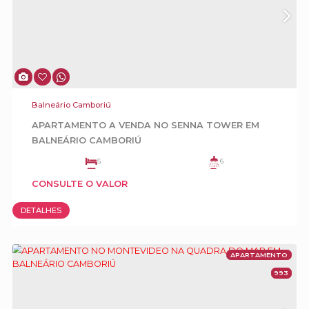
Balneário Camboriú
Mansão Frente Mar para Locação Diária na
Interpraias de Balneário Camboriú
5
6
3
5