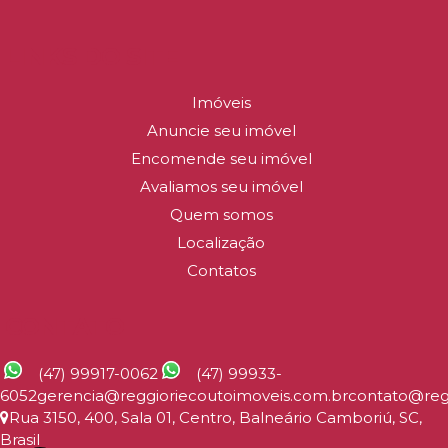
LINKS DO SITE
Imóveis
Anuncie seu imóvel
Encomende seu imóvel
Avaliamos seu imóvel
Quem somos
Localização
Contatos
CONTATO
(47) 99917-0062
(47) 99933-
6052
gerencia@reggioriecoutoimoveis.com.br
contato@reg
Rua 3150
,
400
,
Sala 01
,
Centro
,
Balneário Camboriú
,
SC
,
Brasil