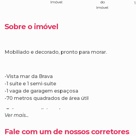
Imóvel:
do
1
Imóvel:
Sobre o imóvel
Mobiliado e decorado, pronto para morar.
-Vista mar da Brava
-1 suíte e 1 semi-suite
-1 vaga de garagem espaçosa
-70 metros quadrados de área útil
-Três ares condicionados;
Ver mais...
-Fechamento sacada com reiki;
Fale com um de nossos corretores
-Box dos banheiros até o teto;