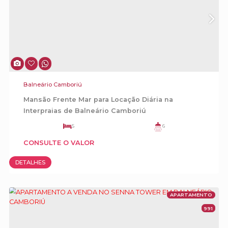
-lavanderia profissional;
-bicicletário;
-Horta.