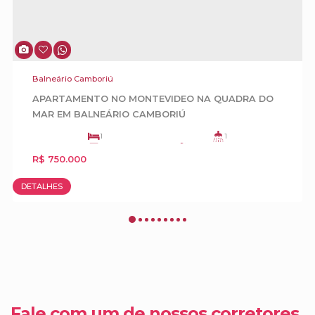
DETALHES
APA
Balneário Camboriú
APARTAMENTO A VENDA NO SENNA TOWER 
Fale com um de nossos corretores
BALNEÁRIO CAMBORIÚ