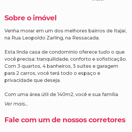
Sobre o imóvel
Venha morar em um dos melhores bairros de Itajaí,
na Rua Leopoldo Zarling, na Ressacada.
Esta linda casa de condomínio oferece tudo o que
você precisa: tranquilidade, conforto e sofisticação.
Com 3 quartos, 4 banheiros, 3 suítes e garagem
para 2 carros, você terá todo o espaço e
privacidade que deseja.
Com uma área útil de 140m2, você e sua família
terão todo o conforto e comodidade que
Ver mais...
merecem.
Fale com um de nossos corretores
Não perca esta oportunidade única, agende uma
visita e venha conhecer sua nova casa!