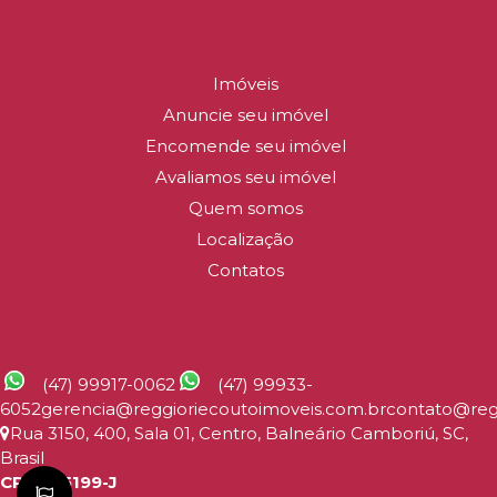
LINKS DO SITE
Imóveis
Anuncie seu imóvel
Encomende seu imóvel
Avaliamos seu imóvel
Quem somos
Localização
Contatos
CONTATO
(47) 99917-0062
(47) 99933-
6052
gerencia@reggioriecoutoimoveis.com.br
contato@reg
Rua 3150
,
400
,
Sala 01
,
Centro
,
Balneário Camboriú
,
SC
,
Brasil
CRECI: 5199-J