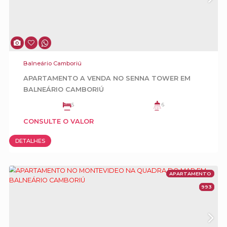
Balneário Camboriú
Mansão Frente Mar para Locação Diária na
Interpraias de Balneário Camboriú
5
6
3
5
CONSULTE O VALOR
4