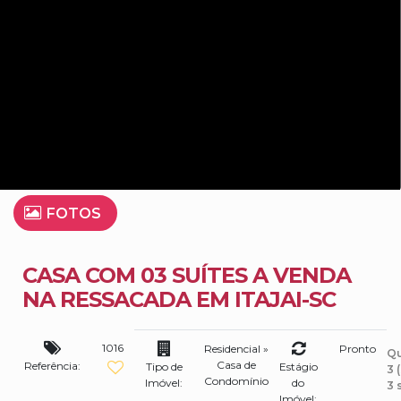
FOTOS
CASA COM 03 SUÍTES A VENDA
NA RESSACADA EM ITAJAI-SC
1016
Residencial
»
Pronto
Qu
Casa de
Referência:
Tipo de
Estágio
3 
Condomínio
Imóvel:
do
3 
Imóvel: