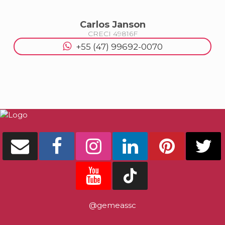
Balneário Camboriú
Carlos Janson
APARTAMENTO NO MONTEVIDEO NA QUADR
CRECI
49816F
MAR EM BALNEÁRIO CAMBORIÚ
+55 (47) 99692-0070
1
1
1
50
.00
m²
R$
750.000
DETALHES
@gemeassc