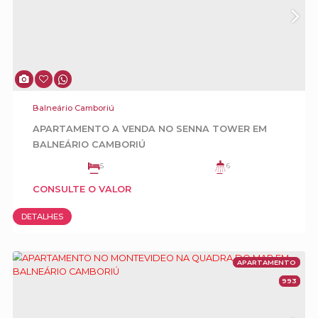
Balneário Camboriú
Mansão Frente Mar para Locação Diária na
Interpraias de Balneário Camboriú
5
6
3
5