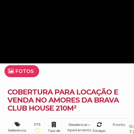
FOTOS
COBERTURA PARA LOCAÇÃO E
VENDA NO AMORES DA BRAVA
CLUB HOUSE 210M²
976
Residencial
»
Pronto
Qu
Apartamento
Referência:
Tipo de
Estágio
3 