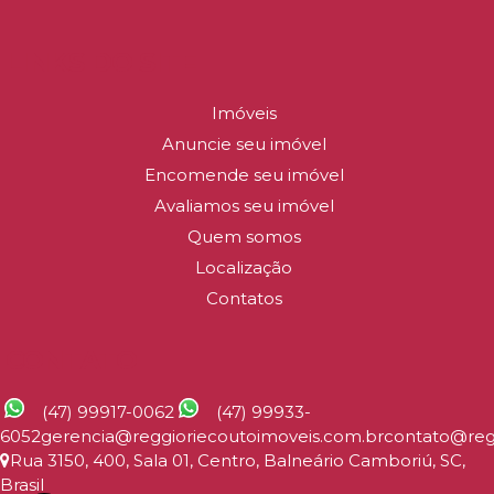
LINKS DO SITE
Imóveis
Anuncie seu imóvel
Encomende seu imóvel
Avaliamos seu imóvel
Quem somos
Localização
Contatos
CONTATO
(47) 99917-0062
(47) 99933-
6052
gerencia@reggioriecoutoimoveis.com.br
contato@reg
Rua 3150
,
400
,
Sala 01
,
Centro
,
Balneário Camboriú
,
SC
,
Brasil