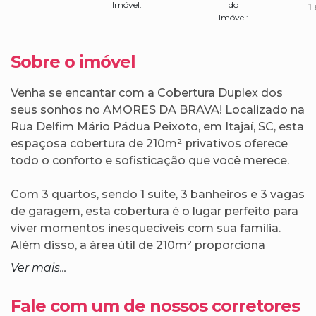
Imóvel:
do
1
Imóvel:
Sobre o imóvel
Venha se encantar com a Cobertura Duplex dos
seus sonhos no AMORES DA BRAVA! Localizado na
Rua Delfim Mário Pádua Peixoto, em Itajaí, SC, esta
espaçosa cobertura de 210m² privativos oferece
todo o conforto e sofisticação que você merece.
Com 3 quartos, sendo 1 suíte, 3 banheiros e 3 vagas
de garagem, esta cobertura é o lugar perfeito para
viver momentos inesquecíveis com sua família.
Além disso, a área útil de 210m² proporciona
espaços amplos e bem distribuídos, garantindo o
Ver mais...
máximo de conforto e praticidade.
Fale com um de nossos corretores
Não perca a oportunidade de morar em um dos