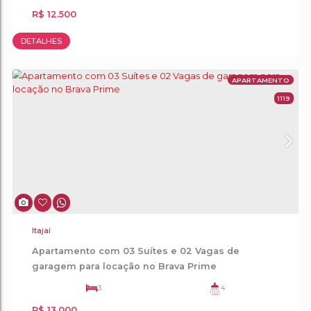
DETALHES
APA
Itajaí
AMORES DA BRAVA - 03 DORMITÓRIOS SEND
SUÍTE - 02 VAGAS - MOBILIADO