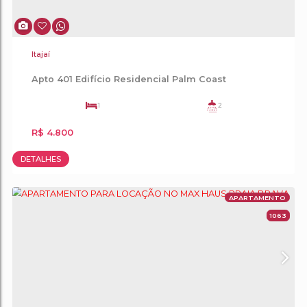
Itajaí
Apto 401 Edifício Residencial Palm Coast
1
2
2
1
65
.00
m²
R$
4.800
DETALHES