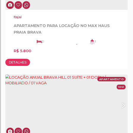
APA
Itajaí
APARTAMENTO PARA LOCAÇÃO NO MAX HA
PRAIA BRAVA
2
1
1
70
.00
m²
R$
5.800