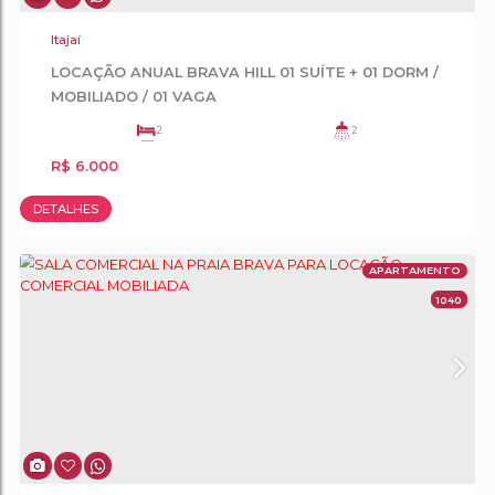
DETALHES
APA
Itajaí
LOCAÇÃO ANUAL BRAVA HILL 01 SUÍTE + 01 D
MOBILIADO / 01 VAGA