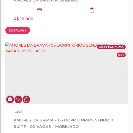
Itajaí
AMORES DA BRAVA - LOCAÇÃO ANUAL -
MOBILIADO - 03 DORM SENDO 01 SUÍTE
3
2
2
1
R$
11.000
109
.00
m²
DETALHES