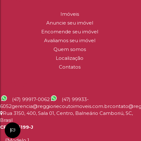
APARTAMENTO DE 02 SUÍTES FINAMENTE
Imóveis
MOBILIADO NO RESIDENCIAL ILHA DE MAUÍ
Anuncie seu imóvel
2
3
Encomende seu imóvel
2
2
Avaliamos seu imóvel
R$
12.500
100
.00
~ 109
.00
m²
Quem somos
Localização
DETALHES
Contatos
APA
CONTATO
(47) 99917-0062
(47) 99933-
6052
gerencia@reggioriecoutoimoveis.com.br
contato@reg
Rua 3150
,
400
,
Sala 01
,
Centro
,
Balneário Camboriú
,
SC
,
Brasil
CRECI: 5199-J
//Modelo 1